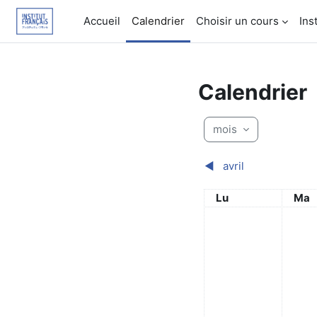
Passer au contenu principal
Accueil
Calendrier
Choisir un cours
Ins
Calendrier
mois
◀︎
avril
Lundi
Mar
Lu
Ma