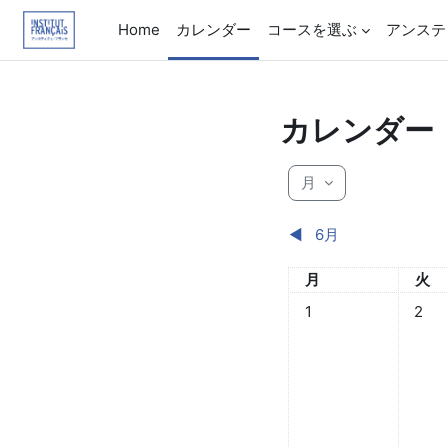
メインコンテンツへスキップする
Home
カレンダー
コースを選ぶ
アンステ
カレンダー
月
◀︎
6月
月曜日
火曜
月
火
イベントなし 2024年 0
イベント
1
2