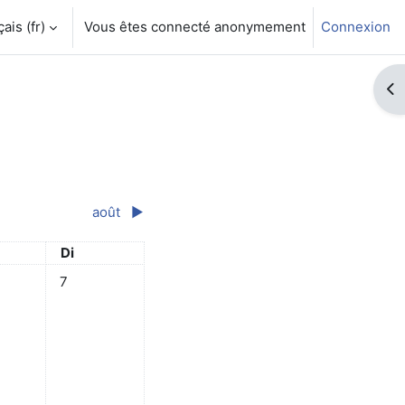
is ‎(fr)‎
Vous êtes connecté anonymement
Connexion
Ouv
août
▶︎
di
Dimanche
Di
edi 5 juillet
vénement, samedi 6 juillet
Aucun événement, dimanche 7 juillet
7