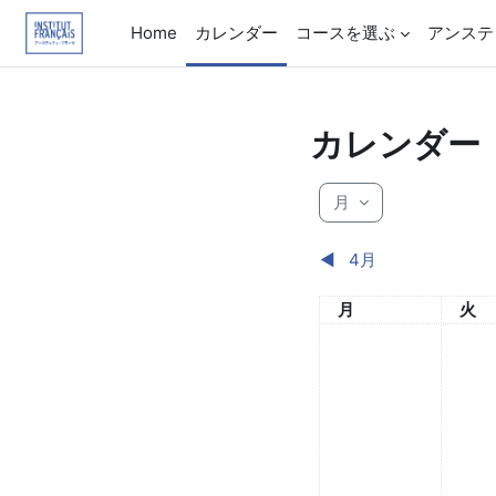
メインコンテンツへスキップする
Home
カレンダー
コースを選ぶ
アンステ
カレンダー
月
◀︎
4月
月曜日
火曜
月
火