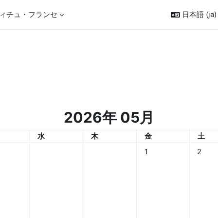
ィチュ・フランセ
日本語 ‎(ja)‎
2026年 05月
日
水曜日
木曜日
金曜日
土曜
水
木
金
土
イベントなし 2026年 0
イベント
1
2