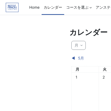
メインコンテンツへスキップする
Home
カレンダー
コースを選ぶ
アンステ
カレンダー
月
◀︎
5月
月曜日
火曜
月
火
イベントなし 2026年 0
イベント
1
2