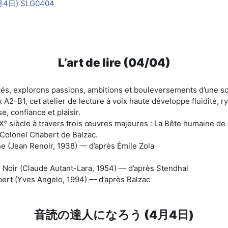
日) SLG0404
L’art de lire (04/04)
aptés, explorons passions, ambitions et bouleversements d’une s
A2-B1, cet atelier de lecture à voix haute développe fluidité, r
se, confiance et plaisir.
ᵉ siècle à travers trois œuvres majeures : La Bête humaine de 
 Colonel Chabert de Balzac.
ne (Jean Renoir, 1938) — d’après Émile Zola
le Noir (Claude Autant-Lara, 1954) — d’après Stendhal
bert (Yves Angelo, 1994) — d’après Balzac
音読の達人になろう (4月4日)