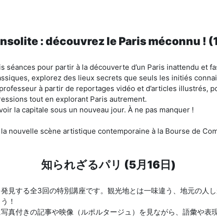
insolite : découvrez le Paris méconnu ! 
is séances pour partir à la découverte d’un Paris inattendu et fa
lassiques, explorez des lieux secrets que seuls les initiés conna
professeur à partir de reportages vidéo et d’articles illustrés, p
ressions tout en explorant Paris autrement.
voir la capitale sous un nouveau jour. À ne pas manquer !
 la nouvelle scène artistique contemporaine à la Bourse de C
知られざるパリ (5月16日)
を発見する全3回の特別講座です。観光地とは一味違う、地元の人し
ょう！
に写真付きの記事や映像（ルポルタージュ）を見ながら、語彙や表