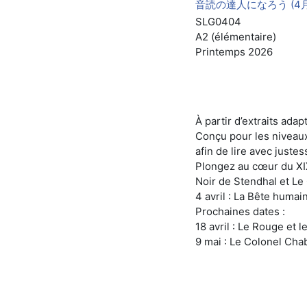
音読の達人になろう (4月4
SLG0404
A2 (élémentaire)
Printemps 2026
À partir d’extraits ad
Conçu pour les niveaux 
afin de lire avec justes
Plongez au cœur du XIX
Noir de Stendhal et Le
4 avril : La Bête humai
Prochaines dates :
18 avril : Le Rouge et 
9 mai : Le Colonel Cha