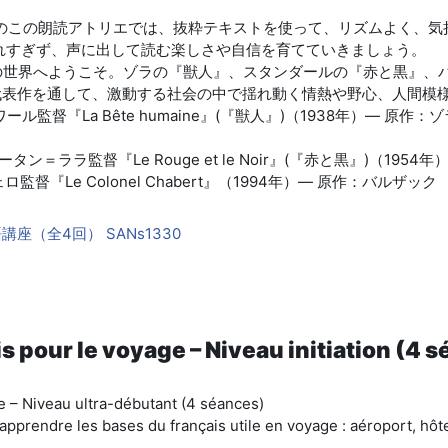
けのこの朗読アトリエでは、抜粋テキストを使って、リズムよく、気
れすぎず、声に出して読む楽しさや自信を育てていきましょう。
の世界へようこそ。ゾラの『獣人』、スタンダールの『赤と黒』、
代表作を通して、激動する社会の中で揺れ動く情熱や野心、人間模
ル監督『La Bête humaine』(『獣人』)（1938年）— 原作：ゾ
ン＝ララ監督『Le Rouge et le Noir』(『赤と黒』)（195
督『Le Colonel Chabert』（1994年）— 原作：バルザック
座（全4回） SANs1330
s pour le voyage – Niveau initiation (4 
e – Niveau ultra-débutant (4 séances)
apprendre les bases du français utile en voyage : aéroport, hôte