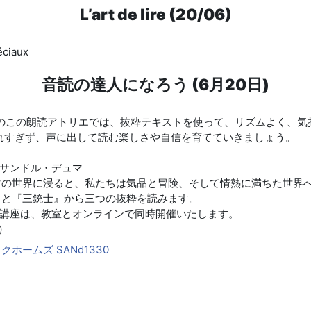
L’art de lire (20/06)
éciaux
音読の達人になろう (6月20日)
けのこの朗読アトリエでは、抜粋テキストを使って、リズムよく、気
れすぎず、声に出して読む楽しさや自信を育てていきましょう。
クサンドル・デュマ
マの世界に浸ると、私たちは気品と冒険、そして情熱に満ちた世界
』と『三銃士』から三つの抜粋を読みます。
この講座は、教室とオンラインで同時開催いたします。
）
ホームズ SANd1330