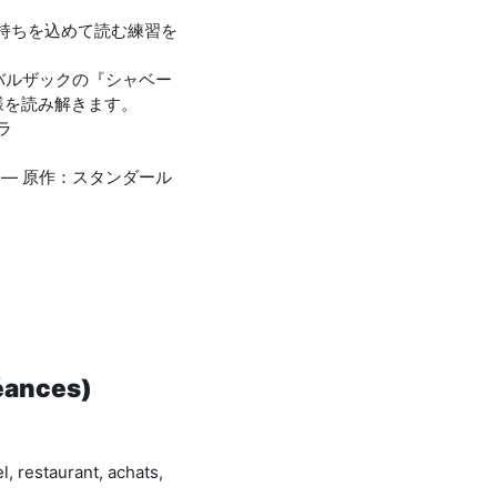
持ちを込めて読む練習を
バルザックの『シャベー
様を読み解きます。
ラ
4年）— 原作：スタンダール
séances)
l, restaurant, achats,