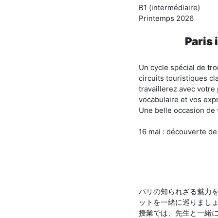
B1 (intermédiaire)
Printemps 2026
Paris 
Un cycle spécial de tro
circuits touristiques c
travaillerez avec votre 
vocabulaire et vos exp
Une belle occasion de 
16 mai : découverte de
パリの知られざる魅力
ットを一緒に巡りまし
授業では、先生と一緒