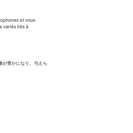
ncophones et vous
 variés liés à
彙が豊かになり、与えら