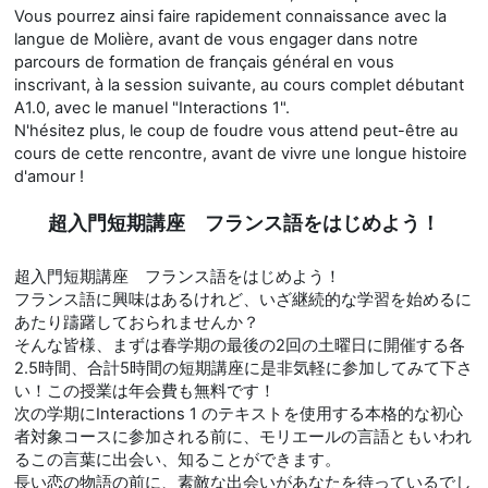
Vous pourrez ainsi faire rapidement connaissance avec la
langue de Molière, avant de vous engager dans notre
parcours de formation de français général en vous
inscrivant, à la session suivante, au cours complet débutant
A1.0, avec le manuel "Interactions 1".
N'hésitez plus, le coup de foudre vous attend peut-être au
cours de cette rencontre, avant de vivre une longue histoire
d'amour !
超入門短期講座 フランス語をはじめよう！
超入門短期講座 フランス語をはじめよう！
フランス語に興味はあるけれど、いざ継続的な学習を始めるに
あたり躊躇しておられませんか？
そんな皆様、まずは春学期の最後の2回の土曜日に開催する各
2.5時間、合計5時間の短期講座に是非気軽に参加してみて下さ
い！この授業は年会費も無料です！
次の学期にInteractions 1 のテキストを使用する本格的な初心
者対象コースに参加される前に、モリエールの言語ともいわれ
るこの言葉に出会い、知ることができます。
長い恋の物語の前に、素敵な出会いがあなたを待っているでし