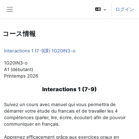
メインコンテンツへスキップする
ログイン
サイドパネル
コース情報
Interactions 1 (7-9課) 1G20IN3-o
1G20IN3-o
A1 (débutant)
Printemps 2026
Interactions 1 (7-9)
Suivez un cours avec manuel qui vous permettra de
démarrer votre étude du francais et de travailler les 4
compétences (parler, lire, écrire, écouter) afin de pouvoir
communiquer en français.
Apprenez efficacement grâce aux exercices oraux en