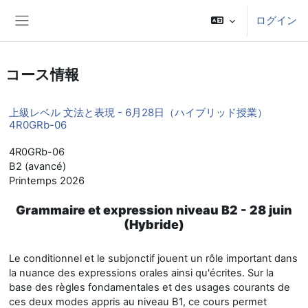
メインコンテンツへスキップする
ログイン
サイドパネル
コース情報
上級レベル 文法と表現 - 6月28日（ハイブリッド授業）
4R0GRb-06
4R0GRb-06
B2 (avancé)
Printemps 2026
Grammaire et expression niveau B2 - 28 juin
(Hybride)
Le conditionnel et le subjonctif jouent un rôle important dans
la nuance des expressions orales ainsi qu'écrites. Sur la
base des règles fondamentales et des usages courants de
ces deux modes appris au niveau B1, ce cours permet