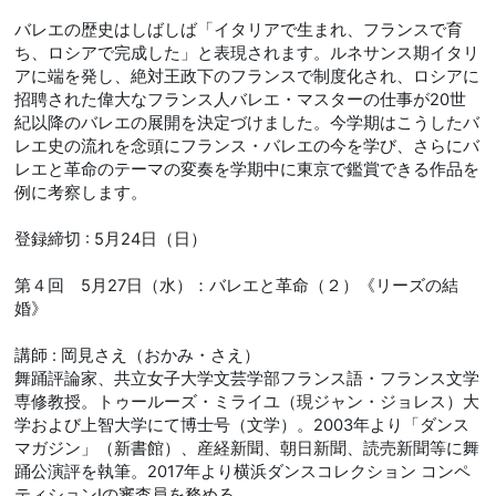
バレエの歴史はしばしば「イタリアで生まれ、フランスで育
ち、ロシアで完成した」と表現されます。ルネサンス期イタリ
アに端を発し、絶対王政下のフランスで制度化され、ロシアに
招聘された偉大なフランス人バレエ・マスターの仕事が20世
紀以降のバレエの展開を決定づけました。今学期はこうしたバ
レエ史の流れを念頭にフランス・バレエの今を学び、さらにバ
レエと革命のテーマの変奏を学期中に東京で鑑賞できる作品を
例に考察します。
登録締切 : 5月24日（日）
第４回 5月27日（水）：バレエと革命（２）《リーズの結
婚》
講師 : 岡見さえ（おかみ・さえ）
舞踊評論家、共立女子大学文芸学部フランス語・フランス文学
専修教授。トゥールーズ・ミライユ（現ジャン・ジョレス）大
学および上智大学にて博士号（文学）。2003年より「ダンス
マガジン」（新書館）、産経新聞、朝日新聞、読売新聞等に舞
踊公演評を執筆。2017年より横浜ダンスコレクション コンペ
ティションⅠの審査員を務める。