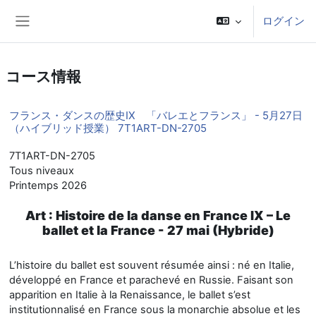
メインコンテンツへスキップする
ログイン
サイドパネル
コース情報
フランス・ダンスの歴史IX 「バレエとフランス」 - 5月27日
（ハイブリッド授業） 7T1ART-DN-2705
7T1ART-DN-2705
Tous niveaux
Printemps 2026
Art : Histoire de la danse en France IX – Le
ballet et la France - 27 mai (Hybride)
L’histoire du ballet est souvent résumée ainsi : né en Italie,
développé en France et parachevé en Russie. Faisant son
apparition en Italie à la Renaissance, le ballet s’est
institutionnalisé en France sous la monarchie absolue et les