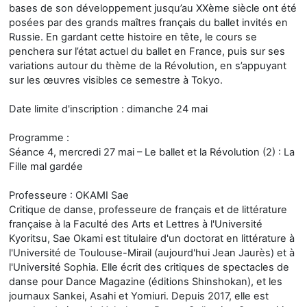
bases de son développement jusqu’au XXème siècle ont été
posées par des grands maîtres français du ballet invités en
Russie. En gardant cette histoire en tête, le cours se
penchera sur l’état actuel du ballet en France, puis sur ses
variations autour du thème de la Révolution, en s’appuyant
sur les œuvres visibles ce semestre à Tokyo.
Date limite d'inscription : dimanche 24 mai
Programme :
Séance 4, mercredi 27 mai – Le ballet et la Révolution (2) : La
Fille mal gardée
Professeure : OKAMI Sae
Critique de danse, professeure de français et de littérature
française à la Faculté des Arts et Lettres à l'Université
Kyoritsu, Sae Okami est titulaire d'un doctorat en littérature à
l'Université de Toulouse-Mirail (aujourd'hui Jean Jaurès) et à
l'Université Sophia. Elle écrit des critiques de spectacles de
danse pour Dance Magazine (éditions Shinshokan), et les
journaux Sankei, Asahi et Yomiuri. Depuis 2017, elle est