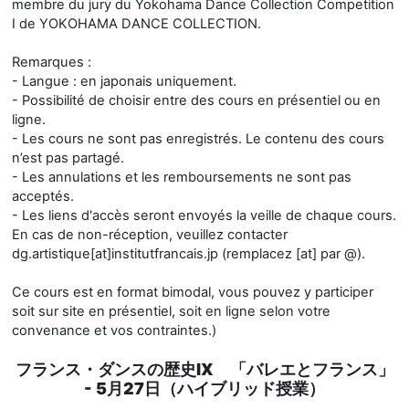
membre du jury du Yokohama Dance Collection Competition
I de YOKOHAMA DANCE COLLECTION.
Remarques :
- Langue : en japonais uniquement.
- Possibilité de choisir entre des cours en présentiel ou en
ligne.
- Les cours ne sont pas enregistrés. Le contenu des cours
n’est pas partagé.
- Les annulations et les remboursements ne sont pas
acceptés.
- Les liens d'accès seront envoyés la veille de chaque cours.
En cas de non-réception, veuillez contacter
dg.artistique[at]institutfrancais.jp (remplacez [at] par @).
Ce cours est en format bimodal, vous pouvez y participer
soit sur site en présentiel, soit en ligne selon votre
convenance et vos contraintes.)
フランス・ダンスの歴史IX 「バレエとフランス」
- 5月27日（ハイブリッド授業）