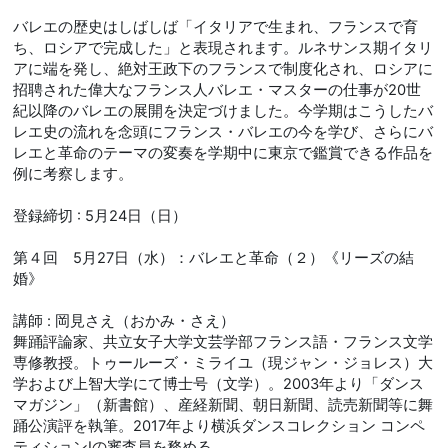
バレエの歴史はしばしば「イタリアで生まれ、フランスで育
ち、ロシアで完成した」と表現されます。ルネサンス期イタリ
アに端を発し、絶対王政下のフランスで制度化され、ロシアに
招聘された偉大なフランス人バレエ・マスターの仕事が20世
紀以降のバレエの展開を決定づけました。今学期はこうしたバ
レエ史の流れを念頭にフランス・バレエの今を学び、さらにバ
レエと革命のテーマの変奏を学期中に東京で鑑賞できる作品を
例に考察します。
登録締切 : 5月24日（日）
第４回 5月27日（水）：バレエと革命（２）《リーズの結
婚》
講師 : 岡見さえ（おかみ・さえ）
舞踊評論家、共立女子大学文芸学部フランス語・フランス文学
専修教授。トゥールーズ・ミライユ（現ジャン・ジョレス）大
学および上智大学にて博士号（文学）。2003年より「ダンス
マガジン」（新書館）、産経新聞、朝日新聞、読売新聞等に舞
踊公演評を執筆。2017年より横浜ダンスコレクション コンペ
ティションⅠの審査員を務める。