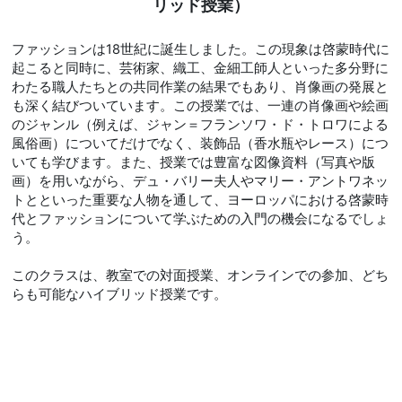
リッド授業）
ファッションは18世紀に誕生しました。この現象は啓蒙時代に
起こると同時に、芸術家、織工、金細工師人といった多分野に
わたる職人たちとの共同作業の結果でもあり、肖像画の発展と
も深く結びついています。この授業では、一連の肖像画や絵画
のジャンル（例えば、ジャン＝フランソワ・ド・トロワによる
風俗画）についてだけでなく、装飾品（香水瓶やレース）につ
いても学びます。また、授業では豊富な図像資料（写真や版
画）を用いながら、デュ・バリー夫人やマリー・アントワネッ
トとといった重要な人物を通して、ヨーロッパにおける啓蒙時
代とファッションについて学ぶための入門の機会になるでしょ
う。
このクラスは、教室での対面授業、オンラインでの参加、どち
らも可能なハイブリッド授業です。