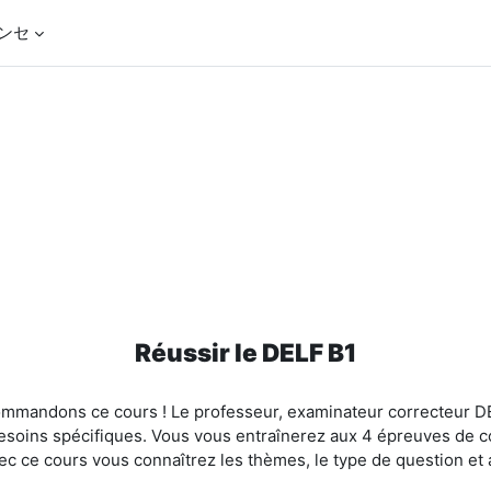
ンセ
Réussir le DELF B1
ommandons ce cours ! Le professeur, examinateur correcteur DE
 besoins spécifiques. Vous vous entraînerez aux 4 épreuves de c
Avec ce cours vous connaîtrez les thèmes, le type de question e