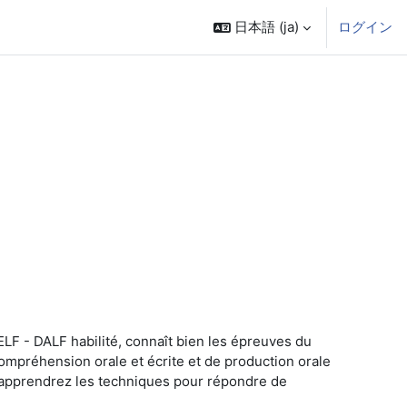
日本語 ‎(ja)‎
ログイン
LF - DALF habilité, connaît bien les épreuves du
ompréhension orale et écrite et de production orale
t apprendrez les techniques pour répondre de