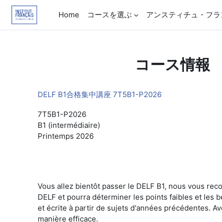
メインコンテンツへスキップする
Home
コースを選ぶ
アンスティチュ・フラ
コース情報
DELF B1合格集中講座 7T5B1-P2026
7T5B1-P2026
B1 (intermédiaire)
Printemps 2026
Vous allez bientôt passer le DELF B1, nous vous rec
DELF et pourra déterminer les points faibles et les
et écrite à partir de sujets d'années précédentes. 
manière efficace.