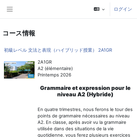
メインコンテンツへスキップする
ログイン
サイドパネル
コース情報
初級レベル 文法と表現（ハイブリッド授業） 2A1GR
2A1GR
A2 (élémentaire)
Printemps 2026
Grammaire et expression pour le
niveau A2 (Hybride)
En quatre trimestres, nous ferons le tour des
points de grammaire nécessaires au niveau
A2. En classe, après avoir vu la grammaire
utilisée dans des situations de la vie
quotidienne, vous ferez plusieurs exercices