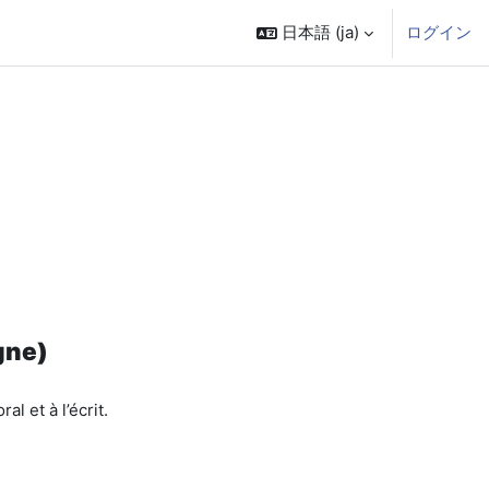
日本語 ‎(ja)‎
ログイン
gne)
l et à l’écrit.