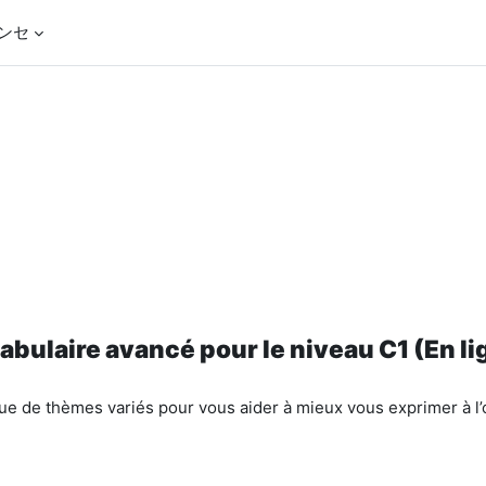
ンセ
abulaire avancé pour le niveau C1 (En li
ue de thèmes variés pour vous aider à mieux vous exprimer à l’ora