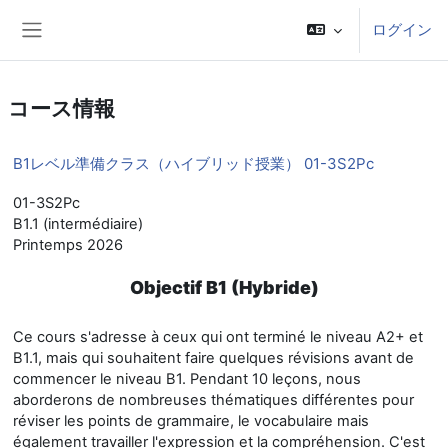
メインコンテンツへスキップする
ログイン
サイドパネル
コース情報
B1レベル準備クラス（ハイブリッド授業） 01-3S2Pc
01-3S2Pc
B1.1 (intermédiaire)
Printemps 2026
Objectif B1 (Hybride)
Ce cours s'adresse à ceux qui ont terminé le niveau A2+ et
B1.1, mais qui souhaitent faire quelques révisions avant de
commencer le niveau B1. Pendant 10 leçons, nous
aborderons de nombreuses thématiques différentes pour
réviser les points de grammaire, le vocabulaire mais
également travailler l'expression et la compréhension. C'est