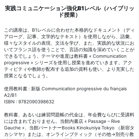
実践コミュニケーション強化B1レベル（ハイブリッ
ド授業）
この講座は、B1レベルに合わせた本格的なドキュメント（ディ
アローグ、記事、文学的なテキスト）を使用しながら、語彙、
様々なスタイルの表現、文法を学び、また、実践的な状況にお
いてフランス語を使うことで、言語の知識を深めていくことが
できるでしょう。テーマや進度は教科書 « Communication
progressive » シリーズを使用し授業を進めていきます。アク
ティビティや教師が配布する追加の資料も使い、より充実した
授業となるでしょう。
使用教科書 : 新版 Communication progressive du français
A2/B1
ISBN : 9782090398632
教科書、あるいは練習問題帳の代金は、年会費ならびに受講料
には含まれておりません。当館内書店 « Passage – Rive
Gauche »、当館パートナーBooks Kinokuniya Tokyo （新宿タ
カシマヤ）または、オンラインブティック（その他→別売り教