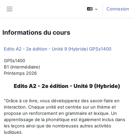
Passer au contenu principal
Connexion
Panneau latéral
Informations du cours
Edito A2 - 2e édition - Unité 9 (Hybride) GPSs1400
GPSs1400
B1 (intermédiaire)
Printemps 2026
Edito A2 - 2e édition - Unité 9 (Hybride)
"Grâce à ce livre, vous développerez des savoir-faire en
interaction. Chaque unité est centrée sur un thème et
propose un renforcement en grammaire et lexique. Un
apprentissage de la phonétique est également inclus dans
les leçons ainsi que de nombreuses autres activités
ludiques.