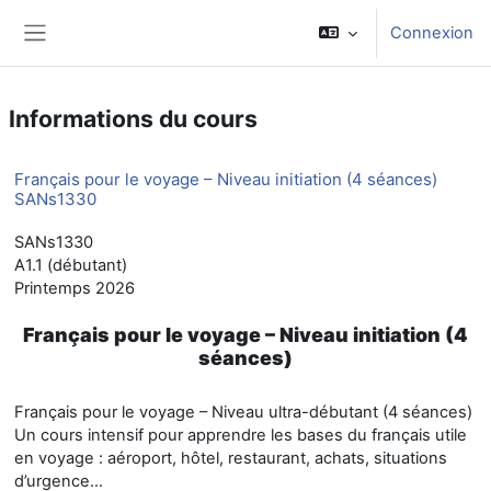
Passer au contenu principal
Connexion
Panneau latéral
Informations du cours
Français pour le voyage – Niveau initiation (4 séances)
SANs1330
SANs1330
A1.1 (débutant)
Printemps 2026
Français pour le voyage – Niveau initiation (4
séances)
Français pour le voyage – Niveau ultra-débutant (4 séances)
Un cours intensif pour apprendre les bases du français utile
en voyage : aéroport, hôtel, restaurant, achats, situations
d’urgence…