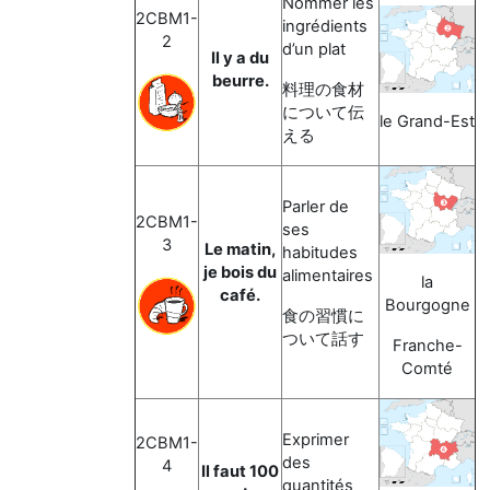
Nommer les
2CBM1-
ingrédients
2
d’un plat
Il y a du
beurre.
料理の食材
について伝
le Grand-Est
える
Parler de
2CBM1-
ses
3
Le matin,
habitudes
je bois du
alimentaires
la
café.
Bourgogne
食の習慣に
ついて話す
Franche-
Comté
Exprimer
2CBM1-
des
4
Il faut 100
quantités