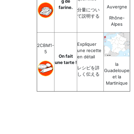
g de
Auvergne
farine.
分量につい
て説明する
Rhône-
Alpes
Expliquer
2CBM1-
une recette
5
On fait
en détail
une tarte !
la
レシピを詳
Guadeloupe
しく伝える
et la
Martinique