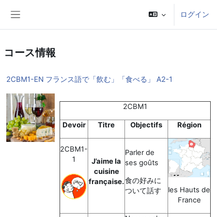
メインコンテンツへスキップする
ログイン
サイドパネル
コース情報
2CBM1-EN フランス語で「飲む」「食べる」 A2-1
2CBM1
Devoir
Titre
Objectifs
Région
2CBM1-
Parler de
1
J’aime la
ses goûts
cuisine
食の好みに
française.
les Hauts de
ついて話す
France