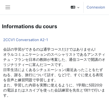
Passer au contenu principal
Connexion
Panneau latéral
Informations du cours
2CCV1 Conversation A2-1
会話の学習ができるのは通学コースだけではありません!
オラルコミュニケーションのスペシャリストであるアンスティ
チュ・フランセ日本の教師が考案した、通信コースで開講のオ
リジナリティーに富んだコースです。
日常生活によくあるシチュエーション(最近あったことをたず
ねる、謝る、旅行について話す、など)で、すぐに使える表現
を音声と練習問題で学習します。
また、学習した内容を実際に使えるように、1学期に5回20分
の電話またはスカイプを使った会話練習を先生と1対1で行いま
す。