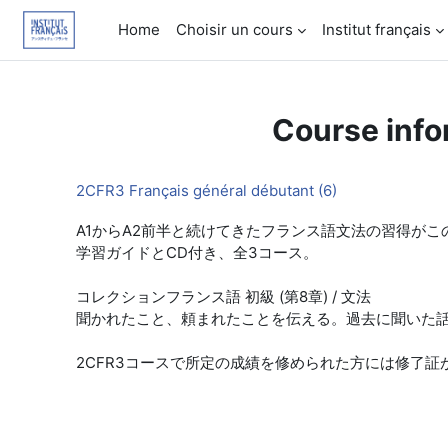
Skip to main content
Home
Choisir un cours
Institut français
Course info
2CFR3 Français général débutant (6)
A1からA2前半と続けてきたフランス語文法の習得が
学習ガイドとCD付き、全3コース。
コレクションフランス語 初級 (第8章) / 文法
聞かれたこと、頼まれたことを伝える。過去に聞いた
2CFR3コースで所定の成績を修められた方には修了証