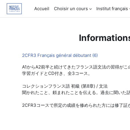
Passer au contenu principal
Accueil
Choisir un cours
Institut français
Information
2CFR3 Français général débutant (6)
A1からA2前半と続けてきたフランス語文法の習得が
学習ガイドとCD付き、全3コース。
コレクションフランス語 初級 (第8章) / 文法
聞かれたこと、頼まれたことを伝える。過去に聞いた
2CFR3コースで所定の成績を修められた方には修了証