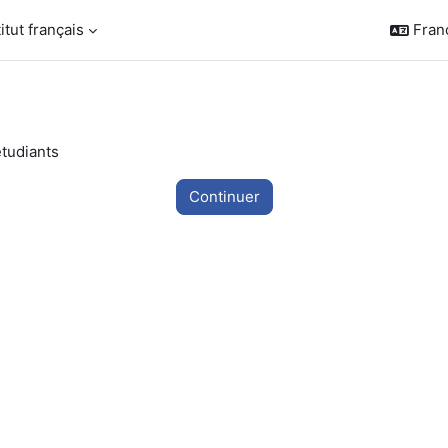
titut français
França
étudiants
Continuer