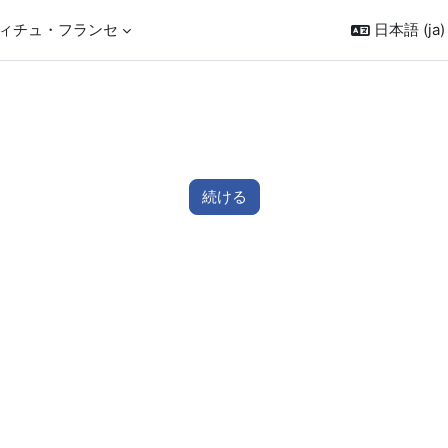
ィチュ・フランセ
日本語 ‎(ja)‎
続ける