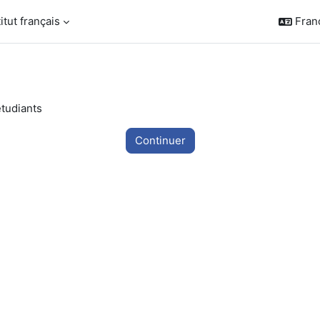
titut français
França
étudiants
Continuer