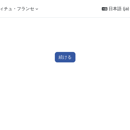
ィチュ・フランセ
日本語 ‎(ja)‎
続ける