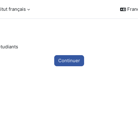
titut français
França
étudiants
Continuer