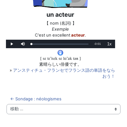
un acteur
【 nom (名詞) 】
Exemple
C'est un excellent
acteur
.
1x
残
-
0:01
ロ
再
ミ
再
ー
生
ュ
生
ド
ー
レ
り
済
ト
ー
み
:
ト
[ sɛ tɛ̃ nɛk sɛ lɑ̃ ak tǝʀ ]
0%
の
素晴らしい俳優です。
»
アンスティチュ・フランセでフランス語の単語をなら
時
おう！
間
← Sondage : néologismes
移動 ...