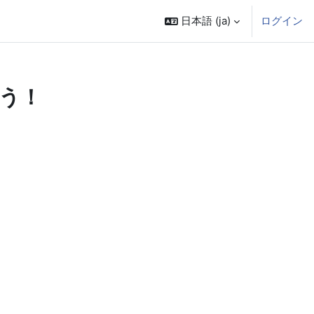
日本語 ‎(ja)‎
ログイン
う！