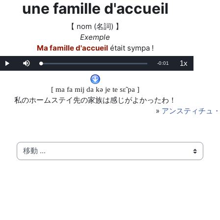
une famille d'accueil
【 nom (名詞) 】
Exemple
Ma famille d'accueil
était sympa !
1x
残
-
0:01
ロ
再
ミ
再
ー
生
ュ
生
ド
ー
レ
り
済
ト
ー
み
:
ト
[ ma fa mij da kǝ je te sɛ̃ pa ]
0%
の
私のホームステイ先の家族は感じがよかったわ！
時
»
アンスティチュ
間
移動 ...