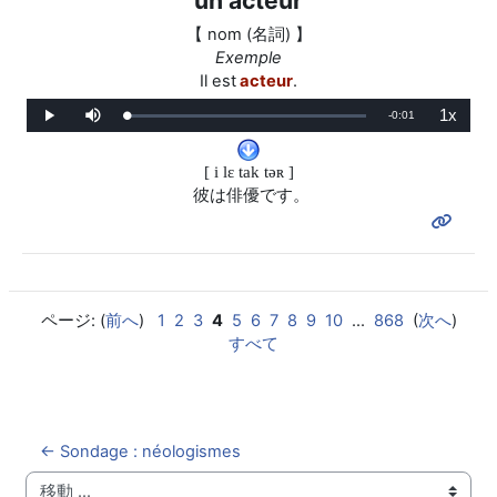
un acteur
【 nom (名詞) 】
Exemple
Il est
acteur
.
1x
残
-
0:01
ロ
再
ミ
再
ー
生
ュ
生
ド
ー
レ
り
済
ト
ー
み
:
ト
[ i lɛ tak tǝʀ ]
0%
の
彼は俳優です。
時
間
ページ: (
前へ
)
1
2
3
4
5
6
7
8
9
10
...
868
(
次へ
)
すべて
← Sondage : néologismes