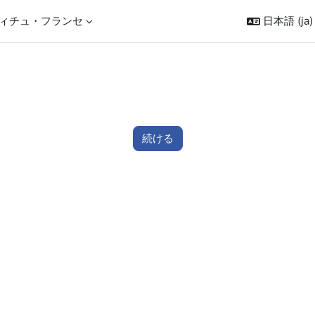
ィチュ・フランセ
日本語 ‎(ja)‎
続ける