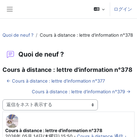
メインコンテンツへスキップする
ログイン
サイドパネル
Quoi de neuf ?
Cours à distance : lettre d'information n°378
Quoi de neuf ?
Cours à distance : lettre d'information n°378
← Cours à distance : lettre d'information n°377
Cours à distance : lettre d'information n°379 →
表示モード
Cours à distance : lettre d'information n°378
返信数: 0
2026年 05月 14日(木曜日) 15:50
-
Cours à distance 通信・