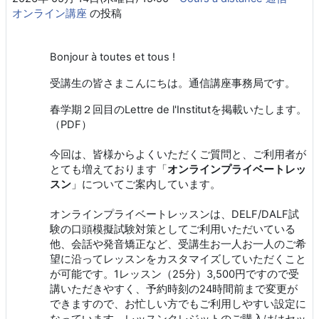
オンライン講座
の投稿
Bonjour à toutes et tous !
受講生の皆さまこんにちは。通信講座事務局です。
春学期２回目のLettre de l'Institut
を掲載いたします。
（
PDF
）
今回は、皆様からよくいただくご質問と、ご利用者が
とても増えております「
オンラインプライベートレッ
スン
」についてご案内しています。
オンラインプライベートレッスンは、DELF/DALF試
験の口頭模擬試験対策としてご利用いただいている
他、会話や発音矯正など、受講生お一人お一人のご希
望に沿ってレッスンをカスタマイズしていただくこと
が可能です。1レッスン（25分）3,500円ですので受
講いただきやすく、予約時刻の24時間前まで変更が
できますので、お忙しい方でもご利用しやすい設定に
なっています。レッスンクレジットのご購入ははセッ