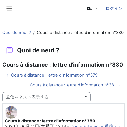
メインコンテンツへスキップする
ログイン
サイドパネル
Quoi de neuf ?
Cours à distance : lettre d'information n°380
Quoi de neuf ?
Cours à distance : lettre d'information n°380
← Cours à distance : lettre d'information n°379
Cours à distance : lettre d'information n°381 →
表示モード
Cours à distance : lettre d'information n°380
返信数: 0
2026年 06月 11日(木曜日) 12:18
-
Cours à distance 通信・オ