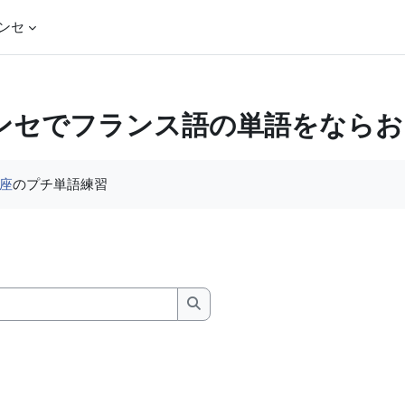
ンセ
ンセでフランス語の単語をならお
座
のプチ単語練習
検索