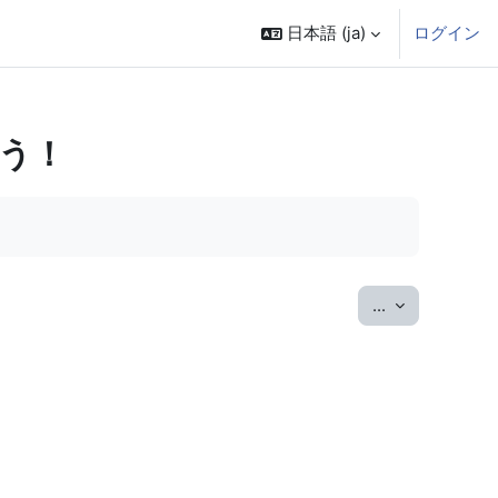
日本語 ‎(ja)‎
ログイン
う！
エントリをエ
...