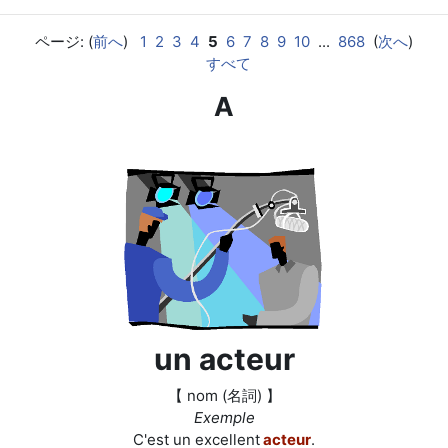
ページ: (
前へ
)
1
2
3
4
5
6
7
8
9
10
...
868
(
次へ
)
すべて
A
un acteur
【 nom (名詞) 】
Exemple
C'est un excellent
acteur
.