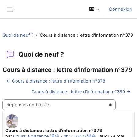
Passer au contenu principal
Connexion
Panneau latéral
Quoi de neuf ?
Cours à distance : lettre d'information n°379
Quoi de neuf ?
Cours à distance : lettre d'information n°379
← Cours à distance : lettre d'information n°378
Cours à distance : lettre d'information n°380 →
Type d’affichage
Cours à distance : lettre d'information n°379
Nombre de réponses : 0
par
Cours à distance 通信・オンライン講座
,
jeudi 28 mai